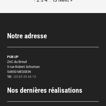
1
2
3
4
…
13
Next »
Notre adresse
PUB UP
ZAC du Breuil
5 rue Robert Schuman
54850 MESSEIN
Tél. :
03 83 35 44 15
Nos dernières réalisations